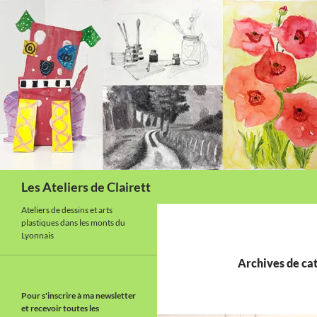
Aller
au
contenu
Recherche
Les Ateliers de Clairett
Ateliers de dessins et arts
plastiques dans les monts du
Lyonnais
Archives de cat
Pour s'inscrire à ma newsletter
et recevoir toutes les