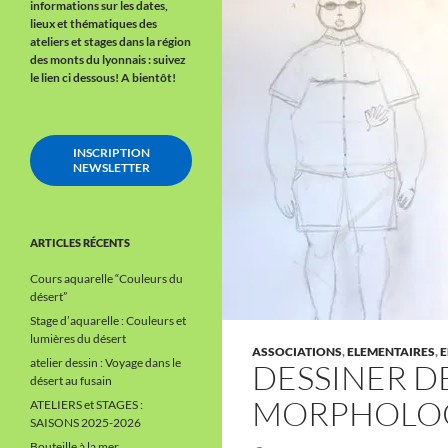
informations sur les dates,
lieux et thématiques des
ateliers et stages dans la région
des monts du lyonnais : suivez
le lien ci dessous!
A bientôt!
INSCRIPTION
NEWSLETTER
ARTICLES RÉCENTS
Cours aquarelle “Couleurs du
désert”
Stage d’aquarelle : Couleurs et
lumières du désert
ASSOCIATIONS
,
ELEMENTAIRES
,
E
atelier dessin : Voyage dans le
DESSINER D
désert au fusain
MORPHOLOG
ATELIERS et STAGES :
SAISONS 2025-2026
Bouteille à la mer