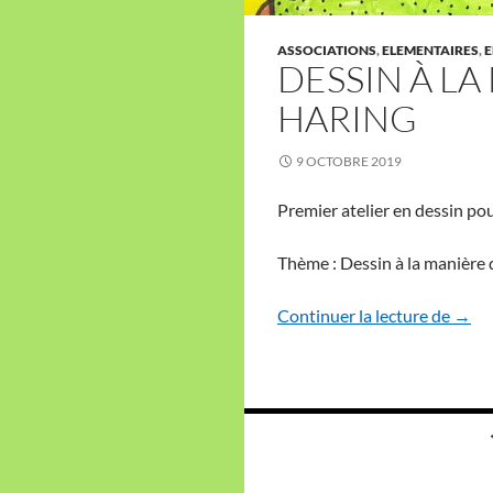
ASSOCIATIONS
,
ELEMENTAIRES
,
E
DESSIN À LA
HARING
9 OCTOBRE 2019
Premier atelier en dessin po
Thème : Dessin à la manière 
Dessi
Continuer la lecture de
→
Navigation
des
articles