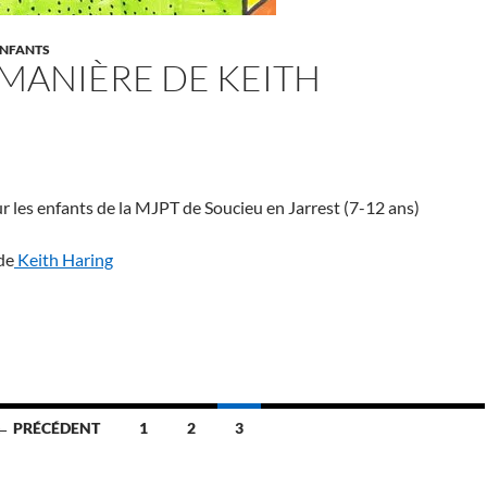
NFANTS
 MANIÈRE DE KEITH
ur les enfants de la MJPT de Soucieu en Jarrest (7-12 ans)
de
Keith Haring
n à la manière de Keith Haring
← PRÉCÉDENT
1
2
3