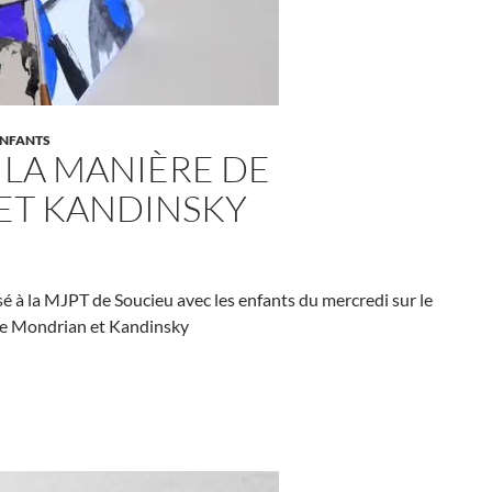
NFANTS
 LA MANIÈRE DE
ET KANDINSKY
lisé à la MJPT de Soucieu avec les enfants du mercredi sur le
me Mondrian et Kandinsky
ide à la manière de Mondrian et Kandinsky