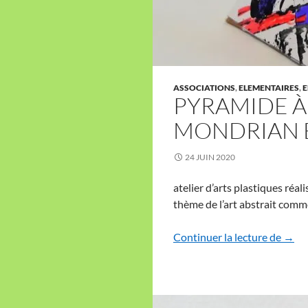
ASSOCIATIONS
,
ELEMENTAIRES
,
E
PYRAMIDE À
MONDRIAN 
24 JUIN 2020
atelier d’arts plastiques réa
thème de l’art abstrait com
Pyram
Continuer la lecture de
→