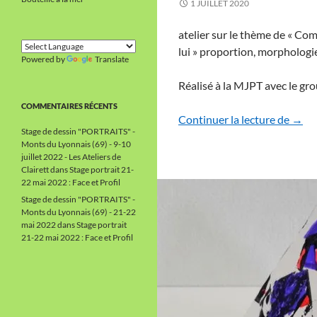
1 JUILLET 2020
atelier sur le thème de « C
lui » proportion, morpholo
Powered by
Translate
Réalisé à la MJPT avec le gro
COMMENTAIRES RÉCENTS
Dess
Continuer la lecture de
→
Stage de dessin "PORTRAITS" -
Monts du Lyonnais (69) - 9-10
juillet 2022 - Les Ateliers de
Clairett
dans
Stage portrait 21-
22 mai 2022 : Face et Profil
Stage de dessin "PORTRAITS" -
Monts du Lyonnais (69) - 21-22
mai 2022
dans
Stage portrait
21-22 mai 2022 : Face et Profil