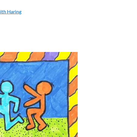
ith Haring
tures façon Keith Haring