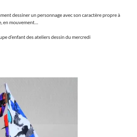
omment dessiner un personnage avec son caractère propre à
gie, en mouvement…
upe d’enfant des ateliers dessin du mercredi
iner des personnages : morphologie, mouvement