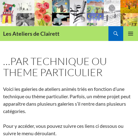
Aller
au
contenu
Recherche
Les Ateliers de Clairett
MENU
PRINCI
…PAR TECHNIQUE OU
THEME PARTICULIER
Voici les galeries de ateliers animés triés en fonction d’une
technique ou thème particulier. Parfois, un même projet peut
apparaître dans plusieurs galeries s’il rentre dans plusieurs
catégories.
Pour y accéder, vous pouvez suivre ces liens ci dessous ou
suivre le menu déroulant.