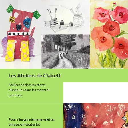
Aller
au
contenu
Recherche
Les Ateliers de Clairett
Ateliers de dessins et arts
plastiques dans les monts du
Lyonnais
Pour s'inscrire à ma newsletter
et recevoir toutes les