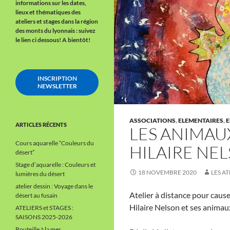
informations sur les dates,
lieux et thématiques des
ateliers et stages dans la région
des monts du lyonnais : suivez
le lien ci dessous!
A bientôt!
INSCRIPTION
NEWSLETTER
ASSOCIATIONS
,
ELEMENTAIRES
,
E
ARTICLES RÉCENTS
LES ANIMAUX
Cours aquarelle “Couleurs du
HILAIRE NE
désert”
Stage d’aquarelle : Couleurs et
18 NOVEMBRE 2020
LES AT
lumières du désert
atelier dessin : Voyage dans le
Atelier à distance pour cause
désert au fusain
Hilaire Nelson et ses animau
ATELIERS et STAGES :
SAISONS 2025-2026
Bouteille à la mer