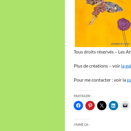
Tous droits réservés – Les At
Plus de créations – voir
la ga
Pour me contacter : voir la
pa
PARTAGER :
J’AIME ÇA :