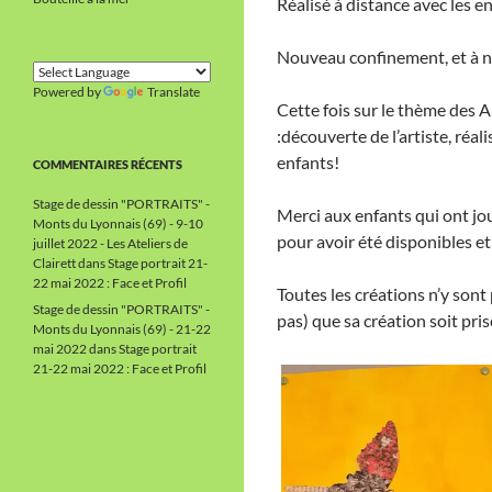
Réalisé à distance avec les e
Nouveau confinement, et à no
Powered by
Translate
Cette fois sur le thème des A
:découverte de l’artiste, réa
enfants!
COMMENTAIRES RÉCENTS
Stage de dessin "PORTRAITS" -
Merci aux enfants qui ont jou
Monts du Lyonnais (69) - 9-10
pour avoir été disponibles et 
juillet 2022 - Les Ateliers de
Clairett
dans
Stage portrait 21-
22 mai 2022 : Face et Profil
Toutes les créations n’y sont
Stage de dessin "PORTRAITS" -
pas) que sa création soit pris
Monts du Lyonnais (69) - 21-22
mai 2022
dans
Stage portrait
21-22 mai 2022 : Face et Profil