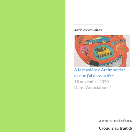
Articles similaires
A la manière d’Arcimboldo :
ce que j’ai dans la tête
18 novembre 2020
Dans "Associations"
Navigation
ARTICLE PRÉCÉDE
des
Croquis au trait 
articles