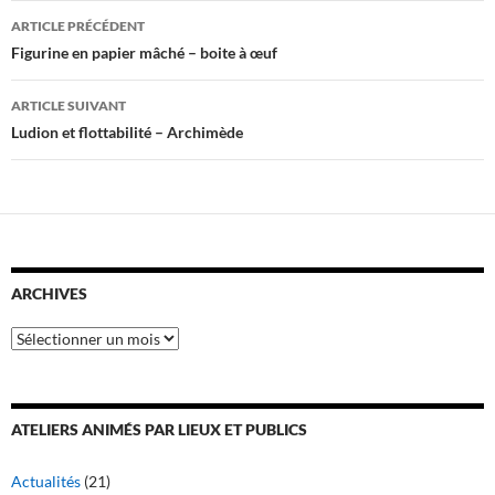
Navigation
ARTICLE PRÉCÉDENT
des
Figurine en papier mâché – boite à œuf
articles
ARTICLE SUIVANT
Ludion et flottabilité – Archimède
ARCHIVES
Archives
ATELIERS ANIMÉS PAR LIEUX ET PUBLICS
Actualités
(21)