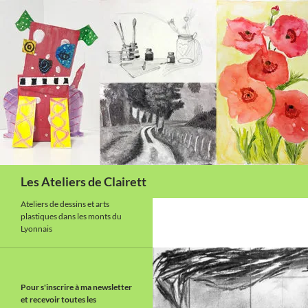
Aller
au
contenu
Recherche
Les Ateliers de Clairett
Ateliers de dessins et arts
plastiques dans les monts du
Lyonnais
Pour s'inscrire à ma newsletter
et recevoir toutes les