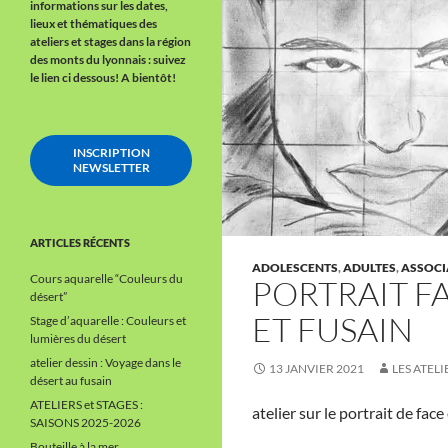
informations sur les dates,
lieux et thématiques des
ateliers et stages dans la région
des monts du lyonnais : suivez
le lien ci dessous!
A bientôt!
INSCRIPTION
NEWSLETTER
ARTICLES RÉCENTS
ADOLESCENTS
,
ADULTES
,
ASSOCI
Cours aquarelle “Couleurs du
PORTRAIT FA
désert”
ET FUSAIN
Stage d’aquarelle : Couleurs et
lumières du désert
atelier dessin : Voyage dans le
13 JANVIER 2021
LES ATELI
désert au fusain
ATELIERS et STAGES :
atelier sur le portrait de fac
SAISONS 2025-2026
Bouteille à la mer