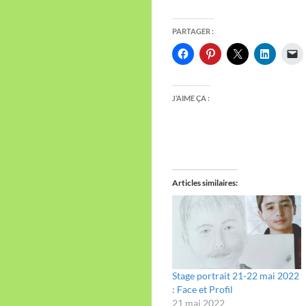
PARTAGER :
J’AIME ÇA :
Articles similaires
Stage portrait 21-22 mai 2022
: Face et Profil
21 mai 2022