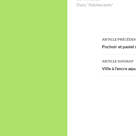
Dans "Adolescents"
Navigation
ARTICLE PRÉCÉDE
des
Pochoir et pastel 
articles
ARTICLE SUIVANT
Ville à l’encre aqu